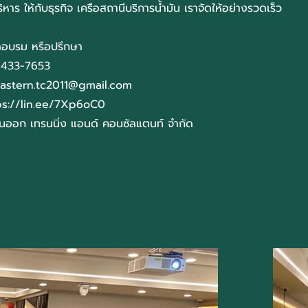
หาร ให้กับธุรกิจ เครือสถานีบริการน้ำมัน เราจัดให้อย่างรวดเร็ว
อบรม หรือปรึกษา
7-433-7653
astern.tc2011@gmail.com
ps://lin.ee/7Xp6oC0
วันออก เทรนนิ่ง แอนด์ คอนซัลแตนท์ จำกัด